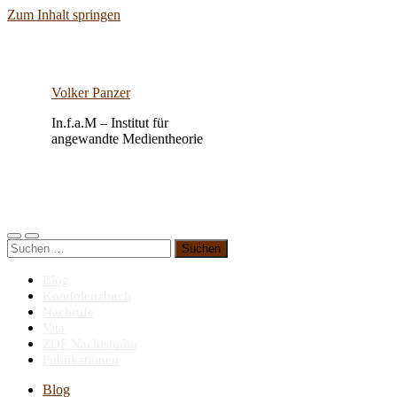
Zum Inhalt springen
Volker Panzer
In.f.a.M – Institut für
angewandte Medientheorie
Mobile-
Suchfeld
Suchen
Menü
ein-/ausblenden
nach:
ein-/ausblenden
Blog
Kondolenzbuch
Nachrufe
Vita
ZDF Nachtstudio
Publikationen
Blog