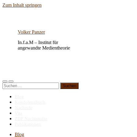
Zum Inhalt springen
Volker Panzer
In.f.a.M – Institut für
angewandte Medientheorie
Mobile-
Suchfeld
Suchen
Menü
ein-/ausblenden
nach:
ein-/ausblenden
Blog
Kondolenzbuch
Nachrufe
Vita
ZDF Nachtstudio
Publikationen
Blog