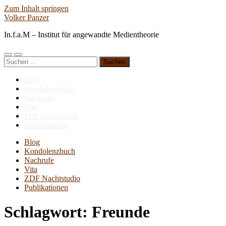
Zum Inhalt springen
Volker Panzer
In.f.a.M – Institut für angewandte Medientheorie
Mobile-
Suchfeld
Suchen
Menü
ein-/ausblenden
nach:
ein-/ausblenden
Blog
Kondolenzbuch
Nachrufe
Vita
ZDF Nachtstudio
Publikationen
Blog
Kondolenzbuch
Nachrufe
Vita
ZDF Nachtstudio
Publikationen
Schlagwort:
Freunde