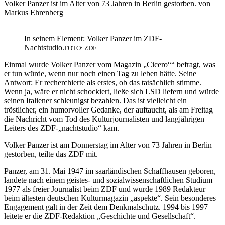
Volker Panzer ist im Alter von 73 Jahren in Berlin gestorben. von
Markus Ehrenberg
In seinem Element: Volker Panzer im ZDF-
Nachtstudio.
FOTO: ZDF
Einmal wurde Volker Panzer vom Magazin „Cicero““ befragt, was
er tun würde, wenn nur noch einen Tag zu leben hätte. Seine
Antwort: Er recherchierte als erstes, ob das tatsächlich stimme.
Wenn ja, wäre er nicht schockiert, ließe sich LSD liefern und würde
seinen Italiener schleunigst bezahlen. Das ist vielleicht ein
tröstlicher, ein humorvoller Gedanke, der auftaucht, als am Freitag
die Nachricht vom Tod des Kulturjournalisten und langjährigen
Leiters des ZDF-„nachtstudio“ kam.
Volker Panzer ist am Donnerstag im Alter von 73 Jahren in Berlin
gestorben, teilte das ZDF mit.
Panzer, am 31. Mai 1947 im saarländischen Schaffhausen geboren,
landete nach einem geistes- und sozialwissenschaftlichen Studium
1977 als freier Journalist beim ZDF und wurde 1989 Redakteur
beim ältesten deutschen Kulturmagazin „aspekte“. Sein besonderes
Engagement galt in der Zeit dem Denkmalschutz. 1994 bis 1997
leitete er die ZDF-Redaktion „Geschichte und Gesellschaft“.