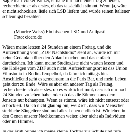
Sagte man Volker Panzer, er hätte nur noch einen Tag zu leben,
recherchierte er als erstes, ob das tatsächlich stimmt. Wenn ja, wäre
er nicht schockiert, ließe sich LSD liefern und würde seinen Italiener
schleunigst bezahlen
(Maurice Weiss) Ein bisschen LSD und Antipasti
Foto: cicero.de
Wären meine letzten 24 Stunden an einem Freitag, und die
Aufzeichnung vom „ZDF Nachtstudio“ steht an, würde ich mir
keine Gedanken über den Ablauf machen und das einfach
durchziehen. Ich kann meine Studiogäste nicht warten lassen und
die Kollegen vom ZDF auch nicht. Aufzeichnungsort ist das Union-
Filmstudio in Berlin-Tempelhof, da fahre ich mittags hin.
Anschließend geht es gemeinsam in die Paris Bar, und mein Leben
geht dort zu Ende. Wäre es aber ein anderer Tag als Freitag,
recherchierte ich als erstes, ob es wirklich stimmt, dass ich nur noch
24 Stunden zu leben habe, oder ob das die Stimmen aus dem
Jenseits nur behaupten. Wenn es stimmt, wäre ich nicht entsetzt oder
schockiert. Da ich nicht gläubig bin, weiß ich, dass wir Menschen
sterbliche Säugetiere sind und alles Leben endlich ist. Wir leben in
den Genen unserer Nachkommen weiter, aber nicht als Individuen
oder im Himmel.
In der Früh bringe ich meine kleine Tochter zur Schule und rufe