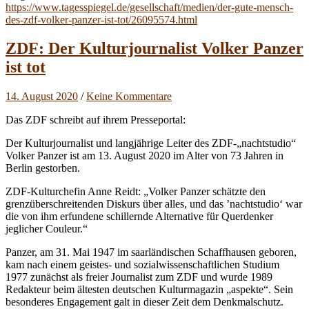
https://www.tagesspiegel.de/gesellschaft/medien/der-gute-mensch-
des-zdf-volker-panzer-ist-tot/26095574.html
ZDF: Der Kulturjournalist Volker Panzer
ist tot
14. August 2020
/
Keine Kommentare
Das ZDF schreibt auf ihrem Presseportal:
Der Kulturjournalist und langjährige Leiter des ZDF-„nachtstudio“
Volker Panzer ist am 13. August 2020 im Alter von 73 Jahren in
Berlin gestorben.
ZDF-Kulturchefin Anne Reidt: „Volker Panzer schätzte den
grenzüberschreitenden Diskurs über alles, und das ’nachtstudio‘ war
die von ihm erfundene schillernde Alternative für Querdenker
jeglicher Couleur.“
Panzer, am 31. Mai 1947 im saarländischen Schaffhausen geboren,
kam nach einem geistes- und sozialwissenschaftlichen Studium
1977 zunächst als freier Journalist zum ZDF und wurde 1989
Redakteur beim ältesten deutschen Kulturmagazin „aspekte“. Sein
besonderes Engagement galt in dieser Zeit dem Denkmalschutz.