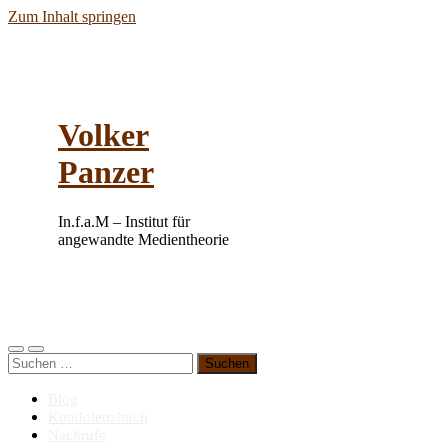
Zum Inhalt springen
Volker
Panzer
In.f.a.M – Institut für
angewandte Medientheorie
Mobile-
Suchfeld
Suchen
Menü
ein-/ausblenden
nach:
ein-/ausblenden
Blog
Kondolenzbuch
Nachrufe