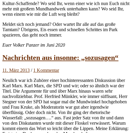
Kultur-Schaffende? Wo seid Ihr, wenn einer wie ich nun Euch nicht
mehr mit großem Mundhandwerk unterhalten kann? Wo seid Ihr,
wenn einem wie mir die Luft weg bleibt?
Meldet sich noch jemand? Oder wartet Ihr alle auf das große
Tamtam? Übrigens, Eis essen und schnellen Schrittes im Park
spazieren, das geht noch immer.
Euer Volker Panzer im Juni 2020
Nachrichten aus insonne: „sozusagen“
11. März 2013
/
1 Kommentar
Neulich war ich Zuhörer einer hochinteressanten Diskussion über
Karl Marx. Karl Marx, die SPD und wir; oder so ähnlich war der
Titel. Die Argumente für und über Marx hinaus waren sehr
nachvollziehbar. Prof. Herfried Münkler, wie immer süffisant, Herr
Stegner von der SPD hat sogar mal die Mundwinkel hochgehoben
und Frau Kruke, als Moderatorin war gut aber irgendwie
überflüssig. Oder doch nicht. Von ihr ging der rhetorische
Wasserfall: „sozusagen….“ aus. Fast jeder Satz von ihr und dann
von den Diskutanten wurde mit dieser Floskel verwässert. Warum
kommt einem das Wort so leicht über die Lippen. Meine Erklärung: