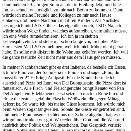
dann meinen 29-jährigen Sohn an, der in Freiburg lebt, und bitte
ihn, so schnell wie möglich zu mir nach Berlin zu kommen. Dann
würde ich meine Freunde und Kollegen zu mir nach Hause
einladen, und meine Nachbarn mit ihren Kindern. Als Nächstes
besorge ich mir LSD. Gibt es das eigentlich noch, LSD? Na, ich
würde schon Wege finden, welches aufzutreiben, vermutlich müsste
ich eine Weile rumtelefonieren. Ich bin ja im siebten
Lebensjahrzehnt, und stelle mir schon lange vor, im hohen Alter
zum ersten Mal LSD zu nehmen, weil ich mich früher nicht getraut
habe. Es sollte mir diskret in die Wohnung geliefert werden. Ich will
die ganze restliche Zeit nicht mehr aus dem Haus gehen müssen.
In meiner Nachbarschaft gibt es drei Italiener, da bestelle ich Essen.
Ich rufe Pino von der Salumeria da Pino an und sage: „Pino, du
musst liefern!“ Er bringt Antipasti. Für die Kinder bestelle ich
ausreichend Pizza bei Ianni von Dal Buongustaio, die Pizza dort ist
fantastisch. Alle Fisch- und Fleischgerichte bringt Renato von Pan
Del Angeli, ein Edelitaliener. Jetzt setze ich mich in Ruhe hin und
trinke die erste eisgekühlte Flasche Weißwein, die gegen Mittag
geleert ist. So warte ich, bis meine Gäste kommen. Ich würde mich
beim Warten sogar langweilen. Sobald die Gäste eingetroffen sind,
und meine Frau unsere Tochter aus der Schule abgeholt hat, essen
wir gut und trinken wir gut. Wir reden über Gott und die Welt und
natürlich über Politik und Weltgeschehen. Das Gespräch verliefe
streitig. Sollte man mich fragen, wieso machst du diese Feier, dann