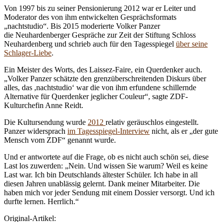
Von 1997 bis zu seiner Pensionierung 2012 war er Leiter und
Moderator des von ihm entwickelten Gesprächsformats
„nachtstudio“. Bis 2015 moderierte Volker Panzer
die Neuhardenberger Gespräche zur Zeit der Stiftung Schloss
Neuhardenberg und schrieb auch für den Tagesspiegel
über seine
Schlager-Liebe
.
Ein Meister des Worts, des Laissez-Faire, ein Querdenker auch.
„Volker Panzer schätzte den grenzüberschreitenden Diskurs über
alles, das ,nachtstudio‘ war die von ihm erfundene schillernde
Alternative für Querdenker jeglicher Couleur“, sagte ZDF-
Kulturchefin Anne Reidt.
Die Kultursendung wurde
2012
relativ geräuschlos eingestellt.
Panzer widersprach
im Tagesspiegel-Interview
nicht, als er „der gute
Mensch vom ZDF“ genannt wurde.
Und er antwortete auf die Frage, ob es nicht auch schön sei, diese
Last los zuwerden: „Nein. Und wissen Sie warum? Weil es keine
Last war. Ich bin Deutschlands ältester Schüler. Ich habe in all
diesen Jahren unablässig gelernt. Dank meiner Mitarbeiter. Die
haben mich vor jeder Sendung mit einem Dossier versorgt. Und ich
durfte lernen. Herrlich.“
Original-Artikel: